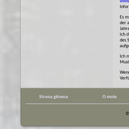
www.
Info
Es m
der 
Jahr
ich 
des 
aufg
Ich 
Musik
Wenn
Verf
Strona główna
O mnie