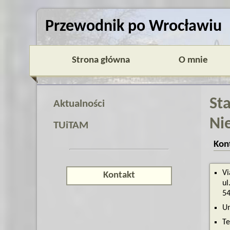
Przewodnik po Wrocławiu
Strona główna
O mnie
St
Aktualności
Ni
TUiTAM
Kon
Vi
Kontakt
ul
5
Um
Te