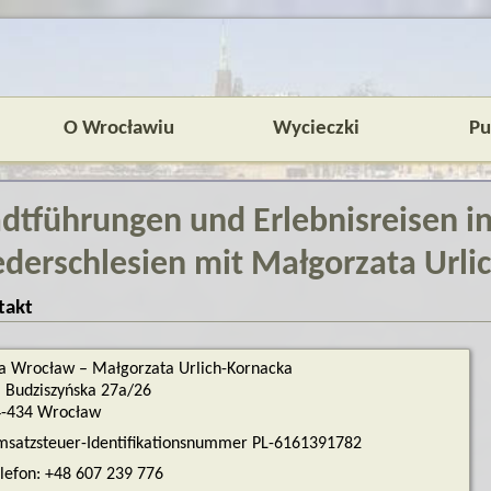
O Wrocławiu
Wycieczki
Pu
adtführungen und Erlebnisreisen i
ederschlesien mit Małgorzata Urli
takt
a Wrocław – Małgorzata Urlich-Kornacka
. Budziszyńska 27a/26
4-434 Wrocław
satzsteuer-Identifikationsnummer PL-6161391782
lefon: +48 607 239 776