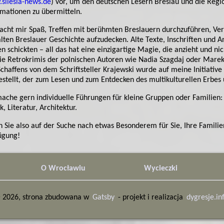
silesia-news.de
) vor, um den deutschen Lesern Breslau und die Regio
rmationen zu übermitteln.
acht mir Spaß, Treffen mit berühmten Breslauern durchzuführen, Ve
alten Breslauer Geschichte aufzudecken. Alte Texte, Inschriften und A
en schickten – all das hat eine einzigartige Magie, die anzieht und ni
die Retrokrimis der polnischen Autoren wie Nadia Szagdaj oder Marek 
Schaffens von dem Schriftsteller Krajewski wurde auf meine Initiativ
estellt, der zum Lesen und zum Entdecken des multikulturellen Erbes 
mache gern individuelle Führungen für kleine Gruppen oder Famili
, Literatur, Architektur.
 Sie also auf der Suche nach etwas Besonderem für Sie, Ihre Familien
ügung!
O Wrocławiu
Wycieczki
©
2026
, strona zbudowana w
Gatsby
- projekt i realizacja
dygresje.in