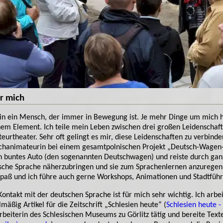
r mich
bin ein Mensch, der immer in Bewegung ist. Je mehr Dinge um mich h
em Element. Ich teile mein Leben zwischen drei großen Leidenschaft
eurtheater. Sehr oft gelingt es mir, diese Leidenschaften zu verbinde
chanimateurin bei einem gesamtpolnischen Projekt „Deutsch-Wagen-T
in buntes Auto (den sogenannten Deutschwagen) und reiste durch gan
sche Sprache näherzubringen und sie zum Sprachenlernen anzuregen
Spaß und ich führe auch gerne Workshops, Animationen und Stadtfüh
Kontakt mit der deutschen Sprache ist für mich sehr wichtig. Ich arb
mäßig Artikel für die Zeitschrift „Schlesien heute“ (
Schlesien heute 
rbeiterin des Schlesischen Museums zu Görlitz tätig und bereite Text