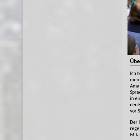
Übe
Ich 
mein
Amat
Spra
in e
deut
vor 
Der 
regel
Mita